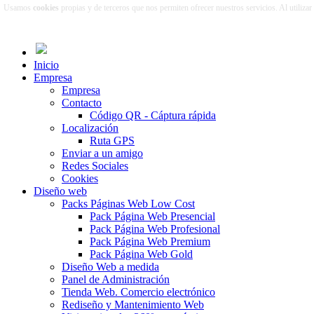
Usamos
cookies
propias y de terceros que nos permiten ofrecer nuestros servicios. Al utiliza
Inicio
Empresa
Empresa
Contacto
Código QR - Cáptura rápida
Localización
Ruta GPS
Enviar a un amigo
Redes Sociales
Cookies
Diseño web
Packs Páginas Web Low Cost
Pack Página Web Presencial
Pack Página Web Profesional
Pack Página Web Premium
Pack Página Web Gold
Diseño Web a medida
Panel de Administración
Tienda Web. Comercio electrónico
Rediseño y Mantenimiento Web