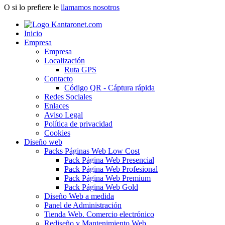
O si lo prefiere le
llamamos nosotros
Inicio
Empresa
Empresa
Localización
Ruta GPS
Contacto
Código QR - Cáptura rápida
Redes Sociales
Enlaces
Aviso Legal
Política de privacidad
Cookies
Diseño web
Packs Páginas Web Low Cost
Pack Página Web Presencial
Pack Página Web Profesional
Pack Página Web Premium
Pack Página Web Gold
Diseño Web a medida
Panel de Administración
Tienda Web. Comercio electrónico
Rediseño y Mantenimiento Web