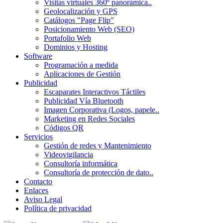
Visitas virtuales 360º panorámica..
Geolocalización y GPS
Catálogos "Page Flip"
Posicionamiento Web (SEO)
Portafolio Web
Dominios y Hosting
Software
Programación a medida
Aplicaciones de Gestión
Publicidad
Escaparates Interactivos Táctiles
Publicidad Vía Bluetooth
Imagen Corporativa (Logos, papele..
Marketing en Redes Sociales
Códigos QR
Servicios
Gestión de redes y Mantenimiento
Videovigilancia
Consultoría informática
Consultoría de protección de dato..
Contacto
Enlaces
Aviso Legal
Política de privacidad